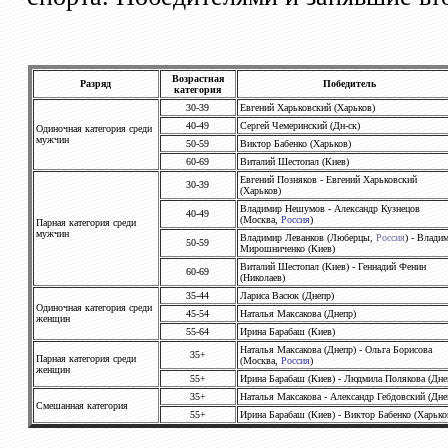
Возрастная
Разряд
Победитель
категория
30-39
Евгений Харьковский (Харьков)
40-49
Сергей Чемеринский (Дн-ск)
Одиночная категория среди
мужчин
50-59
Виктор Бабенко (Харьков)
60-69
Виталий Шестопал (Киев)
Евгений Позняков - Евгений Харьковский
30-39
(Харьков)
Владимир Нешумов - Александр Кузнецов
40-49
(Москва,
Россия
)
Парная категория среди
мужчин
Владимир Леванков (Люберцы,
Россия
) - Влади
50-59
Мирошниченко (Киев)
Виталий Шестопал (Киев) - Геннадий Фенин
60-69
(Николаев)
35-44
Лариса Васюк (Днепр)
Одиночная категория среди
45-54
Наталья Максакова (Днепр)
женщин
55-64
Ирина Барабаш (Киев)
Наталья Максакова (Днепр) - Ольга Борисова
35+
Парная категория среди
(Москва,
Россия
)
женщин
55+
Ирина Барабаш (Киев) - Людмила Полякова (Дне
35+
Наталья Максакова - Александр Гебдовский (Дне
Смешанная категория
55+
Ирина Барабаш (Киев) - Виктор Бабенко (Харько