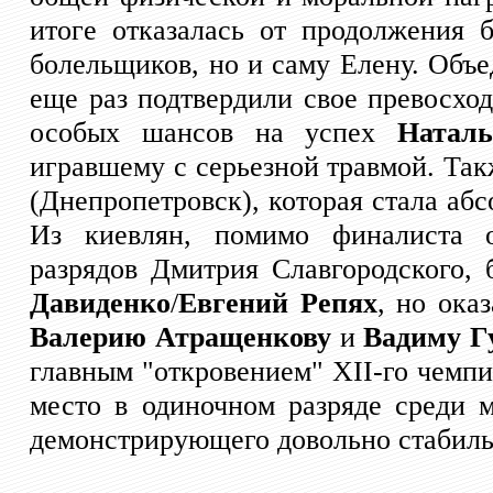
итоге отказалась от продолжения 
болельщиков, но и саму Елену. Объ
еще раз подтвердили свое превосход
особых шансов на успех
Наталь
игравшему с серьезной травмой. Так
(Днепропетровск), которая стала аб
Из киевлян, помимо финалиста о
разрядов Дмитрия Славгородского,
Давиденко
/
Евгений Репях
, но ока
Валерию Атращенкову
и
Вадиму Г
главным "откровением" XII-го чемпи
место в одиночном разряде среди
демонстрирующего довольно стабиль