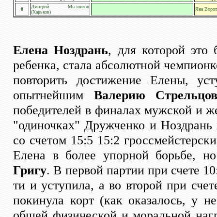
Дмитрий Мызников
8
Яна Ворот
(Харьков)
Елена Ноздрань
, для которой это
ребенка, стала абсолютной чемпион
повторить достижение Елены, у
опытнейшим
Валерию Стрельцов
победителей в финалах мужской и же
"одиночках" Дружченко и Ноздрань 
со счетом 15:5 15:2 гроссмейстерск
Елена в более упорной борьбе, н
Григу
. В первой партии при счете 10
ти и уступила, а во второй при сче
покинула корт (как оказалось, у н
общей физической и моральной нагру