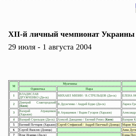
XII-й личный чемпионат Украины
29 июля - 1 августа 2004
Мужчины
М
Одиночка
Пара
ВЛАДИСЛАВ
1
МИХАИЛ МИЗИН / В.СТРЕЛЬЦОВ (Дн-ск)
ЕЛЕНА НО
ДРУЖЧЕНКО (Дн-ск)
Дмитрий Славгородский
2
В.Дружченко / Андрей Будко (Дн-ск)
Лариса Гри
(
Киев
)
Валерий Атращенков
3
В.Атращенков / Вадим Гусаров (Харьков)
Александр
(Харьков)
4
Валерий Стрельцов (Дн-ск)
Алексей Давиденко / Евгений Репях (
Киев
)
Валерия К
5
Евгений Почтарев (Харьков)
Сергей Стефанский / Андрей Пасечный (Донецк)
Мария Мар
6
Сергей Яковлев (Донецк)
Анна Дуги
7
Влас Исаенко (Дн-ск)
Елена Пру