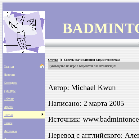
BADMINT
Cтатьи
Советы начинающим бадминтонистам
Руководство по игре в бадминтон для начинающих
Главная
Новости
Календарь
Автор: Michael Kwun
Турниры
Рейтинг
Написано: 2 марта 2005
Игроки
Статьи
Источник: www.badmintonce
Разное
Интервью
Перевод с английского: Але