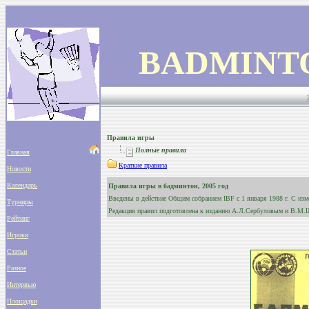
BADMINT
Правила игры
Полные правила
Главная
Краткие правила
Новости
Календарь
Правила игры в бадминтон, 2005 год
Введены в действие Общим собранием IBF с 1 января 1988 г. С изме
Турниры
Редакция правил подготовлена к изданию А.Л.Сербуловым и В.М.
Рейтинг
Игроки
Статьи
Разное
Интервью
Площадки