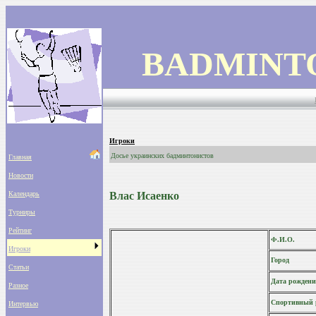
BADMINT
Игроки
Досье украинских бадминтонистов
Главная
Новости
Календарь
Влас Исаенко
Турниры
Рейтинг
Ф.И.О.
Игроки
Город
Статьи
Дата рождени
Разное
Спортивный 
Интервью