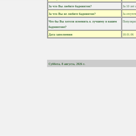
За что Вы любите бадминтон?
За 10 лет
За что Вы не любите бадминтон?
За отсутс
Что бы Вы хотели изменить к лучшему в нашем
Популяри
бадминтоне?
Дата заполнения
18.01.06
Суббота, 8 августа, 2026
г.