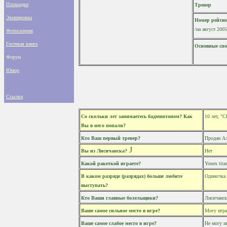
Площадки
Тренер
Экипировка
Номер рейти
/на август 2005
Фотогалерея
Гостевая книга
Основные спо
Форум
Юмор
Ссылки
Со скольки лет занимаетесь бадминтоном? Как
10 лет, "
Вы в него попали?
Кто Ваш первый тренер?
Продан Ал
J
Вы из Лисичанска?
Нет
Какой ракеткой играете?
Yonex tit
В каком разряде (разрядах) больше любите
Одиночка
выступать?
Кто Ваши главные болельщики?
Лисичанс
Ваше самое сильное место в игре?
Могу игра
Ваше самое слабое место в игре?
Не могу и