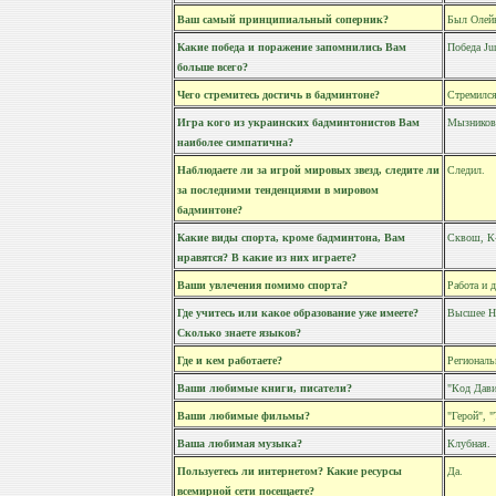
Ваш самый принципиальный соперник?
Был Олейн
Какие победа и поражение запомнились Вам
Победа Jun
больше всего?
Чего стремитесь достичь в бадминтоне?
Стремился
Игра кого из украинских бадминтонистов Вам
Мызников
наиболее симпатична?
Наблюдаете ли за игрой мировых звезд, следите ли
Следил.
за последними тенденциями в мировом
бадминтоне?
Какие виды спорта, кроме бадминтона, Вам
Сквош, К
нравятся? В какие из них играете?
Ваши увлечения помимо спорта?
Работа и 
Где учитесь или какое образование уже имеете?
Высшее НД
Сколько знаете языков?
Где и кем работаете?
Региональ
Ваши любимые книги, писатели?
"Код Дави
Ваши любимые фильмы?
"Герой", 
Ваша любимая музыка?
Клубная.
Пользуетесь ли интернетом? Какие ресурсы
Да.
всемирной сети посещаете?