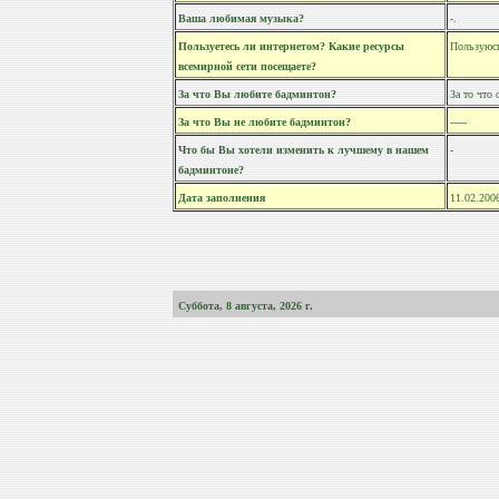
Ваша любимая музыка?
-.
Пользуетесь ли интернетом? Какие ресурсы
Пользуюсь
всемирной сети посещаете?
За что Вы любите бадминтон?
За то что 
За что Вы не любите бадминтон?
-----
Что бы Вы хотели изменить к лучшему в нашем
-
бадминтоне?
Дата заполнения
11.02.200
Суббота, 8 августа, 2026
г.