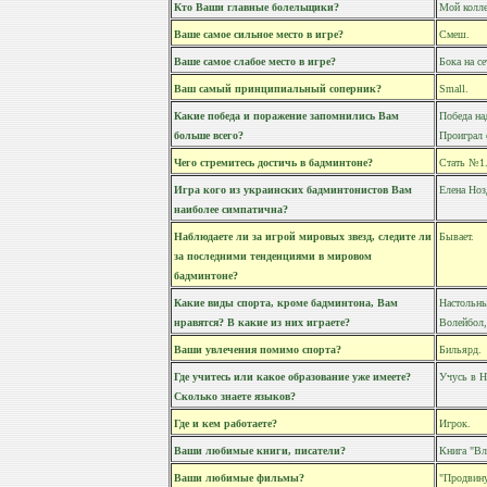
Кто Ваши главные болельщики?
Мой колле
Ваше самое сильное место в игре?
Смеш.
Ваше самое слабое место в игре?
Бока на се
Ваш самый принципиальный соперник?
Small.
Какие победа и поражение запомнились Вам
Победа на
больше всего?
Проиграл 
Чего стремитесь достичь в бадминтоне?
Стать №1
Игра кого из украинских бадминтонистов Вам
Елена Ноз
наиболее симпатична?
Наблюдаете ли за игрой мировых звезд, следите ли
Бывает.
за последними тенденциями в мировом
бадминтоне?
Какие виды спорта, кроме бадминтона, Вам
Настольны
нравятся? В какие из них играете?
Волейбол,
Ваши увлечения помимо спорта?
Бильярд.
Где учитесь или какое образование уже имеете?
Учусь в 
Сколько знаете языков?
Где и кем работаете?
Игрок.
Ваши любимые книги, писатели?
Книга "Вл
Ваши любимые фильмы?
"Продвину