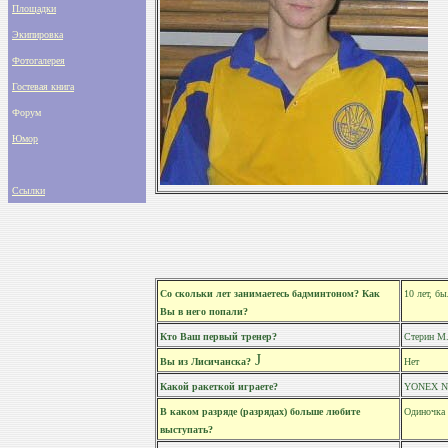
Площадки
Экипировка
Фотогалерея
Гостевая книга
Форум
Юмор
Ссылки
Со скольки лет занимаетесь бадминтоном? Как
10 лет, б
Вы в него попали?
Кто Ваш первый тренер?
Стерин М
J
Вы из Лисичанска?
Нет
Какой ракеткой играете?
YONEX N
В каком разряде (разрядах) больше любите
Одиночка 
выступать?