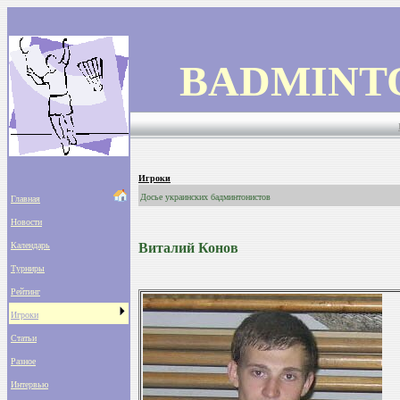
BADMINT
Игроки
Досье украинских бадминтонистов
Главная
Новости
Календарь
Виталий Конов
Турниры
Рейтинг
Игроки
Статьи
Разное
Интервью