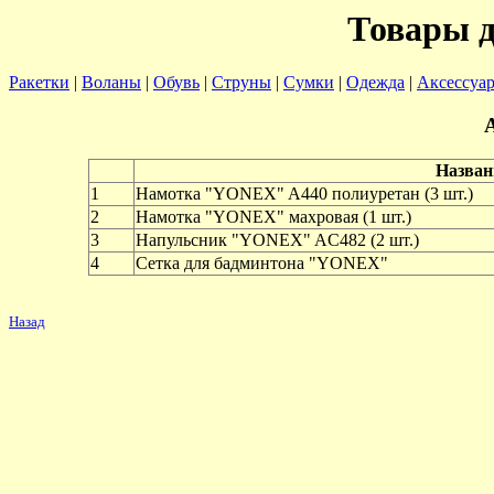
Товары 
Ракетки
|
Воланы
|
Обувь
|
Струны
|
Сумки
|
Одежда
|
Аксессуа
Назван
1
Намотка "YONEX" A440 полиуретан (3 шт.)
2
Намотка "YONEX" махровая (1 шт.)
3
Напульсник "YONEX" AC482 (2 шт.)
4
Сетка для бадминтона "YONEX"
Назад